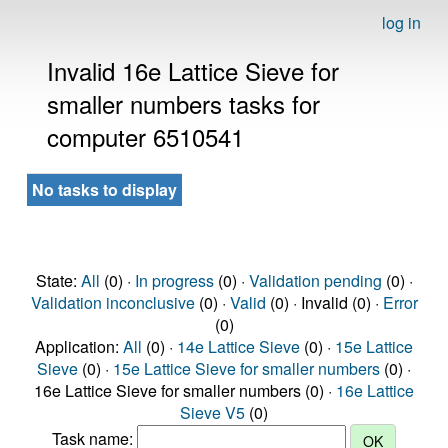
log in
Invalid 16e Lattice Sieve for
smaller numbers tasks for
computer 6510541
No tasks to display
State:
All
(0) ·
In progress
(0) ·
Validation pending
(0) ·
Validation inconclusive
(0) ·
Valid
(0) · Invalid (0) ·
Error
(0)
Application:
All
(0) ·
14e Lattice Sieve
(0) ·
15e Lattice
Sieve
(0) ·
15e Lattice Sieve for smaller numbers
(0) ·
16e Lattice Sieve for smaller numbers (0) ·
16e Lattice
Sieve V5
(0)
Task name: