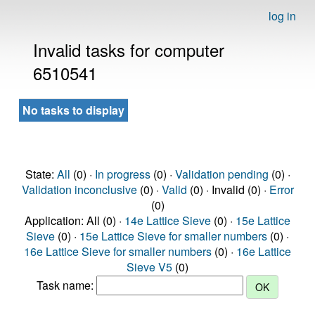
log in
Invalid tasks for computer
6510541
No tasks to display
State:
All
(0) ·
In progress
(0) ·
Validation pending
(0) ·
Validation inconclusive
(0) ·
Valid
(0) · Invalid (0) ·
Error
(0)
Application: All (0) ·
14e Lattice Sieve
(0) ·
15e Lattice
Sieve
(0) ·
15e Lattice Sieve for smaller numbers
(0) ·
16e Lattice Sieve for smaller numbers
(0) ·
16e Lattice
Sieve V5
(0)
Task name: