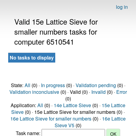
log in
Valid 15e Lattice Sieve for
smaller numbers tasks for
computer 6510541
No tasks to display
State:
All
(0) ·
In progress
(0) ·
Validation pending
(0) ·
Validation inconclusive
(0) · Valid (0) ·
Invalid
(0) ·
Error
(0)
Application:
All
(0) ·
14e Lattice Sieve
(0) ·
15e Lattice
Sieve
(0) · 15e Lattice Sieve for smaller numbers (0) ·
16e Lattice Sieve for smaller numbers
(0) ·
16e Lattice
Sieve V5
(0)
Task name: