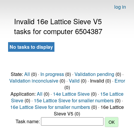
log in
Invalid 16e Lattice Sieve V5
tasks for computer 6504387
No tasks to display
State:
All
(0) ·
In progress
(0) ·
Validation pending
(0) ·
Validation inconclusive
(0) ·
Valid
(0) · Invalid (0) ·
Error
(0)
Application:
All
(0) ·
14e Lattice Sieve
(0) ·
15e Lattice
Sieve
(0) ·
15e Lattice Sieve for smaller numbers
(0) ·
16e Lattice Sieve for smaller numbers
(0) · 16e Lattice
Sieve V5 (0)
Task name: