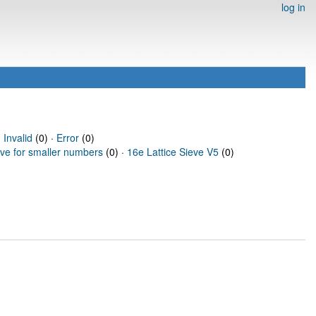
log in
·
Invalid
(0) ·
Error
(0)
eve for smaller numbers
(0) ·
16e Lattice Sieve V5
(0)