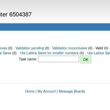
uter 6504387
gress
(0) ·
Validation pending
(0) ·
Validation inconclusive
(0) · Valid (0) 
ce Sieve
(0) ·
15e Lattice Sieve for smaller numbers
(0) ·
16e Lattice Si
Task name:
Home
|
My Account
|
Message Boards