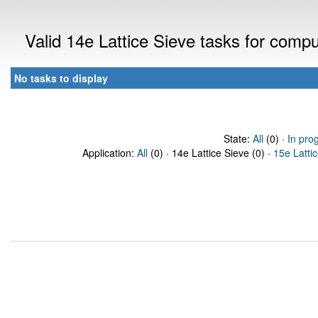
Valid 14e Lattice Sieve tasks for comp
No tasks to display
State:
All
(0) ·
In pro
Application:
All
(0) · 14e Lattice Sieve (0) ·
15e Latti