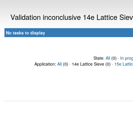
Validation inconclusive 14e Lattice Si
No tasks to display
State:
All
(0) ·
In pro
Application:
All
(0) · 14e Lattice Sieve (0) ·
15e Latti