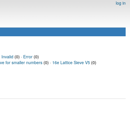
log in
·
Invalid
(0) ·
Error
(0)
eve for smaller numbers
(0) ·
16e Lattice Sieve V5
(0)