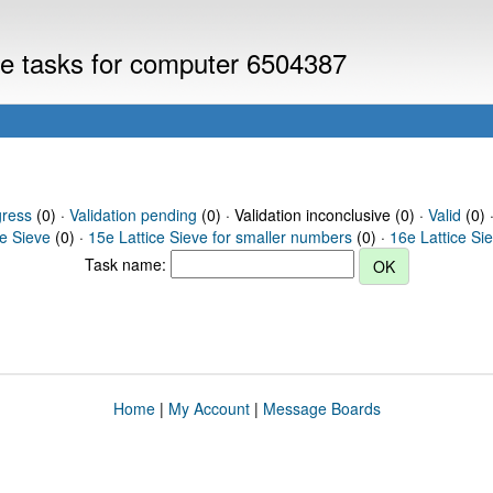
eve tasks for computer 6504387
gress
(0) ·
Validation pending
(0) · Validation inconclusive (0) ·
Valid
(0) 
ce Sieve
(0) ·
15e Lattice Sieve for smaller numbers
(0) ·
16e Lattice Si
Task name:
Home
|
My Account
|
Message Boards