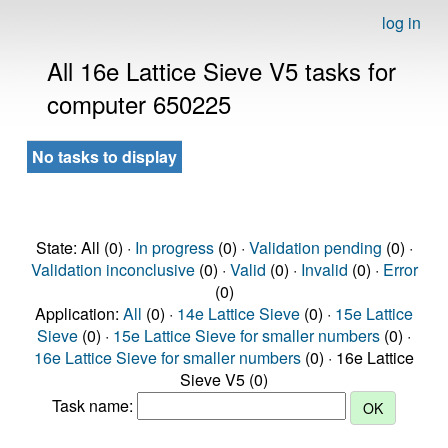
log in
All 16e Lattice Sieve V5 tasks for
computer 650225
No tasks to display
State: All (0) ·
In progress
(0) ·
Validation pending
(0) ·
Validation inconclusive
(0) ·
Valid
(0) ·
Invalid
(0) ·
Error
(0)
Application:
All
(0) ·
14e Lattice Sieve
(0) ·
15e Lattice
Sieve
(0) ·
15e Lattice Sieve for smaller numbers
(0) ·
16e Lattice Sieve for smaller numbers
(0) · 16e Lattice
Sieve V5 (0)
Task name: