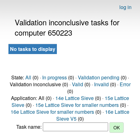
log in
Validation inconclusive tasks for
computer 650223
No tasks to display
State:
All
(0) ·
In progress
(0) ·
Validation pending
(0) ·
Validation inconclusive (0) ·
Valid
(0) ·
Invalid
(0) ·
Error
(0)
Application: All (0) ·
14e Lattice Sieve
(0) ·
15e Lattice
Sieve
(0) ·
15e Lattice Sieve for smaller numbers
(0) ·
16e Lattice Sieve for smaller numbers
(0) ·
16e Lattice
Sieve V5
(0)
Task name: