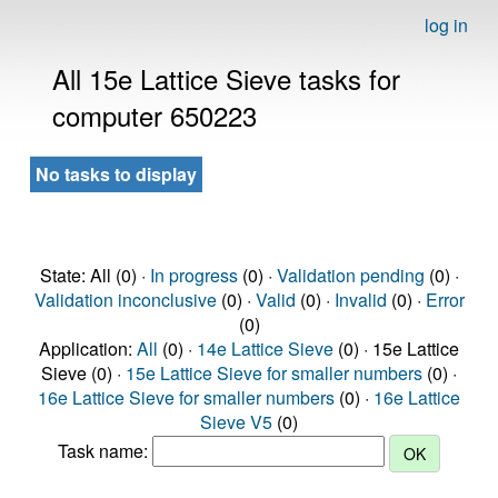
log in
All 15e Lattice Sieve tasks for
computer 650223
No tasks to display
State: All (0) ·
In progress
(0) ·
Validation pending
(0) ·
Validation inconclusive
(0) ·
Valid
(0) ·
Invalid
(0) ·
Error
(0)
Application:
All
(0) ·
14e Lattice Sieve
(0) · 15e Lattice
Sieve (0) ·
15e Lattice Sieve for smaller numbers
(0) ·
16e Lattice Sieve for smaller numbers
(0) ·
16e Lattice
Sieve V5
(0)
Task name: