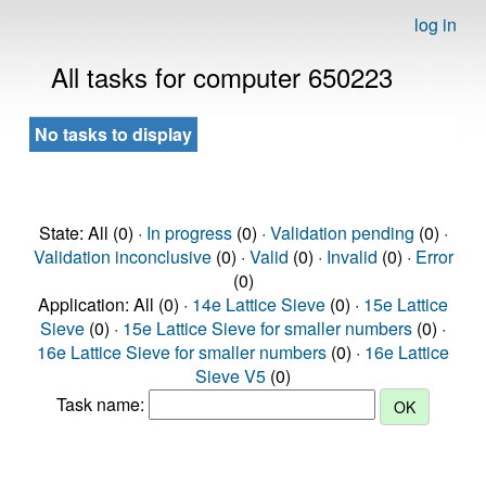
log in
All tasks for computer 650223
No tasks to display
State: All (0) ·
In progress
(0) ·
Validation pending
(0) ·
Validation inconclusive
(0) ·
Valid
(0) ·
Invalid
(0) ·
Error
(0)
Application: All (0) ·
14e Lattice Sieve
(0) ·
15e Lattice
Sieve
(0) ·
15e Lattice Sieve for smaller numbers
(0) ·
16e Lattice Sieve for smaller numbers
(0) ·
16e Lattice
Sieve V5
(0)
Task name: