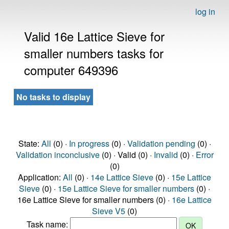
log in
Valid 16e Lattice Sieve for
smaller numbers tasks for
computer 649396
No tasks to display
State:
All
(0) ·
In progress
(0) ·
Validation pending
(0) ·
Validation inconclusive
(0) · Valid (0) ·
Invalid
(0) ·
Error
(0)
Application:
All
(0) ·
14e Lattice Sieve
(0) ·
15e Lattice
Sieve
(0) ·
15e Lattice Sieve for smaller numbers
(0) ·
16e Lattice Sieve for smaller numbers (0) ·
16e Lattice
Sieve V5
(0)
Task name: