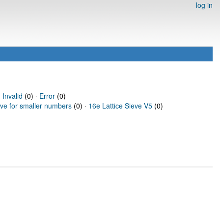
log in
·
Invalid
(0) ·
Error
(0)
eve for smaller numbers
(0) ·
16e Lattice Sieve V5
(0)