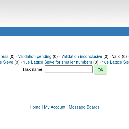
gress
(0) ·
Validation pending
(0) ·
Validation inconclusive
(0) · Valid (0) 
ce Sieve
(0) ·
15e Lattice Sieve for smaller numbers
(0) ·
16e Lattice Si
Task name:
Home
|
My Account
|
Message Boards