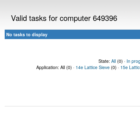
Valid tasks for computer 649396
No tasks to display
State:
All
(0) ·
In pro
Application: All (0) ·
14e Lattice Sieve
(0) ·
15e Latti