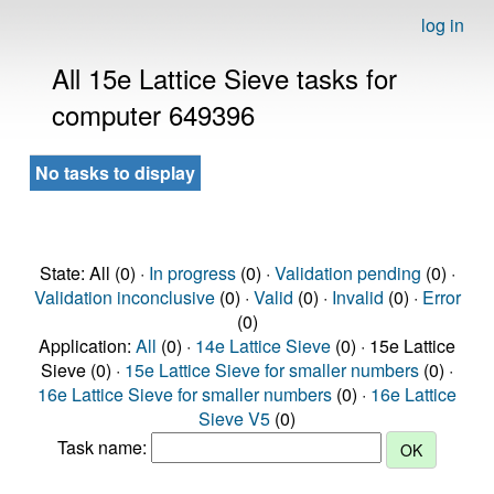
log in
All 15e Lattice Sieve tasks for
computer 649396
No tasks to display
State: All (0) ·
In progress
(0) ·
Validation pending
(0) ·
Validation inconclusive
(0) ·
Valid
(0) ·
Invalid
(0) ·
Error
(0)
Application:
All
(0) ·
14e Lattice Sieve
(0) · 15e Lattice
Sieve (0) ·
15e Lattice Sieve for smaller numbers
(0) ·
16e Lattice Sieve for smaller numbers
(0) ·
16e Lattice
Sieve V5
(0)
Task name: