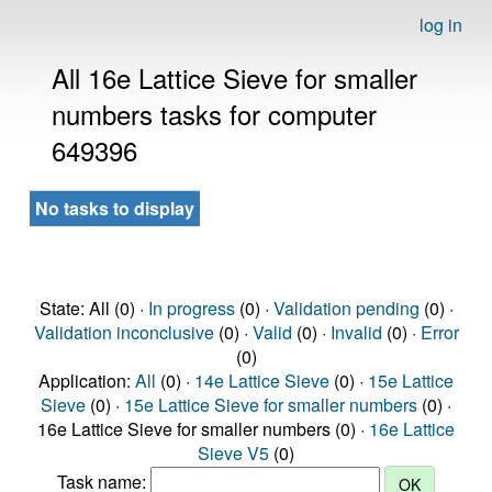
log in
All 16e Lattice Sieve for smaller
numbers tasks for computer
649396
No tasks to display
State: All (0) ·
In progress
(0) ·
Validation pending
(0) ·
Validation inconclusive
(0) ·
Valid
(0) ·
Invalid
(0) ·
Error
(0)
Application:
All
(0) ·
14e Lattice Sieve
(0) ·
15e Lattice
Sieve
(0) ·
15e Lattice Sieve for smaller numbers
(0) ·
16e Lattice Sieve for smaller numbers (0) ·
16e Lattice
Sieve V5
(0)
Task name: