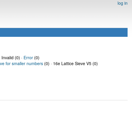
log in
 Invalid (0) ·
Error
(0)
eve for smaller numbers
(0) · 16e Lattice Sieve V5 (0)