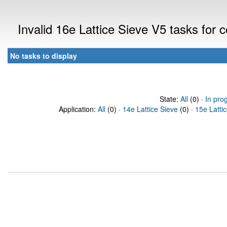
Invalid 16e Lattice Sieve V5 tasks for
No tasks to display
State:
All
(0) ·
In pro
Application:
All
(0) ·
14e Lattice Sieve
(0) ·
15e Latti