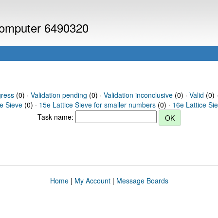
 computer 6490320
gress
(0) ·
Validation pending
(0) ·
Validation inconclusive
(0) ·
Valid
(0) ·
ce Sieve
(0) ·
15e Lattice Sieve for smaller numbers
(0) ·
16e Lattice Si
Task name:
Home
|
My Account
|
Message Boards