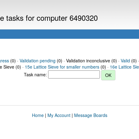
eve tasks for computer 6490320
gress
(0) ·
Validation pending
(0) · Validation inconclusive (0) ·
Valid
(0) 
ce Sieve (0) ·
15e Lattice Sieve for smaller numbers
(0) ·
16e Lattice Si
Task name:
Home
|
My Account
|
Message Boards