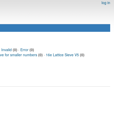
log in
·
Invalid
(0) ·
Error
(0)
eve for smaller numbers
(0) ·
16e Lattice Sieve V5
(0)