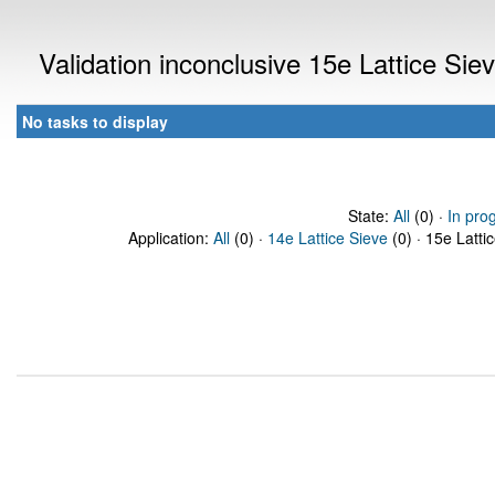
Validation inconclusive 15e Lattice Si
No tasks to display
State:
All
(0) ·
In pro
Application:
All
(0) ·
14e Lattice Sieve
(0) · 15e Latti