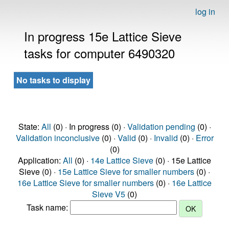
log in
In progress 15e Lattice Sieve
tasks for computer 6490320
No tasks to display
State:
All
(0) · In progress (0) ·
Validation pending
(0) ·
Validation inconclusive
(0) ·
Valid
(0) ·
Invalid
(0) ·
Error
(0)
Application:
All
(0) ·
14e Lattice Sieve
(0) · 15e Lattice
Sieve (0) ·
15e Lattice Sieve for smaller numbers
(0) ·
16e Lattice Sieve for smaller numbers
(0) ·
16e Lattice
Sieve V5
(0)
Task name: