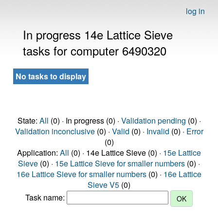
log in
In progress 14e Lattice Sieve
tasks for computer 6490320
No tasks to display
State:
All
(0) · In progress (0) ·
Validation pending
(0) ·
Validation inconclusive
(0) ·
Valid
(0) ·
Invalid
(0) ·
Error
(0)
Application:
All
(0) · 14e Lattice Sieve (0) ·
15e Lattice
Sieve
(0) ·
15e Lattice Sieve for smaller numbers
(0) ·
16e Lattice Sieve for smaller numbers
(0) ·
16e Lattice
Sieve V5
(0)
Task name: