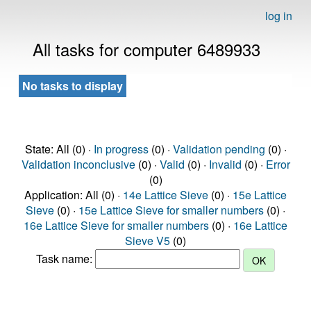
log in
All tasks for computer 6489933
No tasks to display
State: All (0) ·
In progress
(0) ·
Validation pending
(0) ·
Validation inconclusive
(0) ·
Valid
(0) ·
Invalid
(0) ·
Error
(0)
Application: All (0) ·
14e Lattice Sieve
(0) ·
15e Lattice
Sieve
(0) ·
15e Lattice Sieve for smaller numbers
(0) ·
16e Lattice Sieve for smaller numbers
(0) ·
16e Lattice
Sieve V5
(0)
Task name: