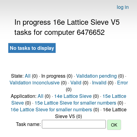
log in
In progress 16e Lattice Sieve V5
tasks for computer 6476652
No tasks to display
State:
All
(0) · In progress (0) ·
Validation pending
(0) ·
Validation inconclusive
(0) ·
Valid
(0) ·
Invalid
(0) ·
Error
(0)
Application:
All
(0) ·
14e Lattice Sieve
(0) ·
15e Lattice
Sieve
(0) ·
15e Lattice Sieve for smaller numbers
(0) ·
16e Lattice Sieve for smaller numbers
(0) · 16e Lattice
Sieve V5 (0)
Task name: