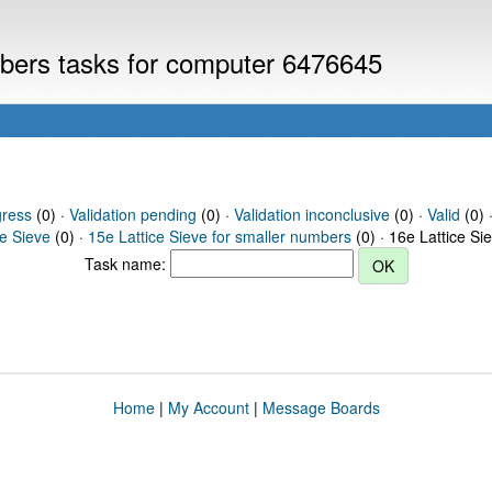
umbers tasks for computer 6476645
gress
(0) ·
Validation pending
(0) ·
Validation inconclusive
(0) ·
Valid
(0) 
ce Sieve
(0) ·
15e Lattice Sieve for smaller numbers
(0) · 16e Lattice Si
Task name:
Home
|
My Account
|
Message Boards