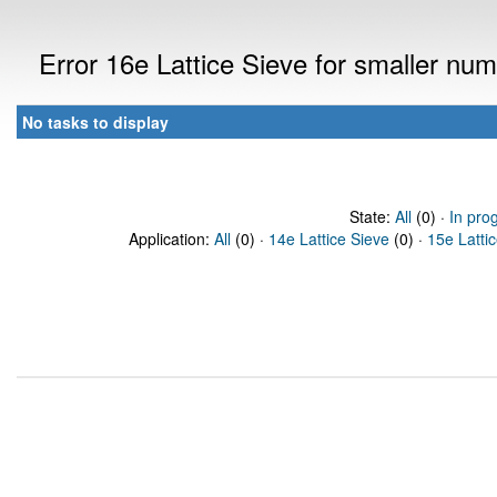
Error 16e Lattice Sieve for smaller n
No tasks to display
State:
All
(0) ·
In pro
Application:
All
(0) ·
14e Lattice Sieve
(0) ·
15e Latti