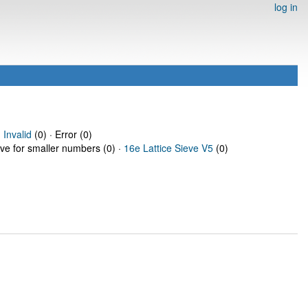
log in
·
Invalid
(0) · Error (0)
eve for smaller numbers (0) ·
16e Lattice Sieve V5
(0)