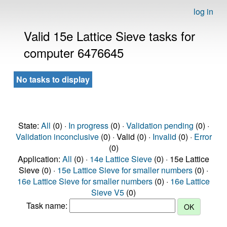
log in
Valid 15e Lattice Sieve tasks for
computer 6476645
No tasks to display
State:
All
(0) ·
In progress
(0) ·
Validation pending
(0) ·
Validation inconclusive
(0) · Valid (0) ·
Invalid
(0) ·
Error
(0)
Application:
All
(0) ·
14e Lattice Sieve
(0) · 15e Lattice
Sieve (0) ·
15e Lattice Sieve for smaller numbers
(0) ·
16e Lattice Sieve for smaller numbers
(0) ·
16e Lattice
Sieve V5
(0)
Task name: