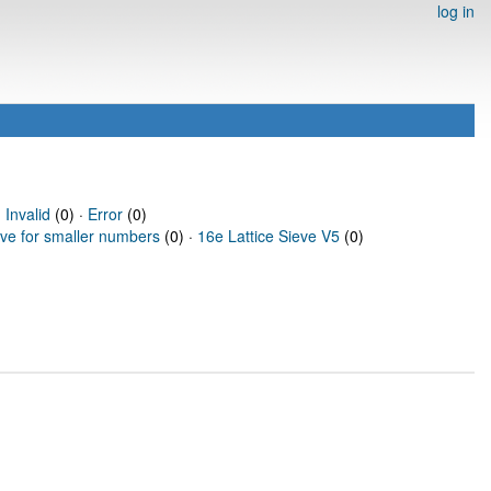
log in
·
Invalid
(0) ·
Error
(0)
eve for smaller numbers
(0) ·
16e Lattice Sieve V5
(0)