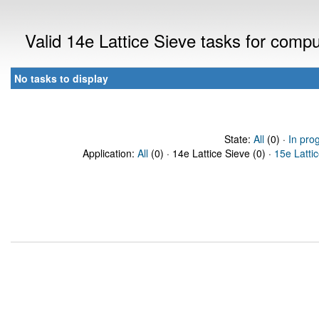
Valid 14e Lattice Sieve tasks for comp
No tasks to display
State:
All
(0) ·
In pro
Application:
All
(0) · 14e Lattice Sieve (0) ·
15e Latti