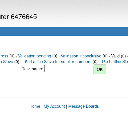
uter 6476645
gress
(0) ·
Validation pending
(0) ·
Validation inconclusive
(0) · Valid (0) 
ce Sieve
(0) ·
15e Lattice Sieve for smaller numbers
(0) ·
16e Lattice Si
Task name:
Home
|
My Account
|
Message Boards