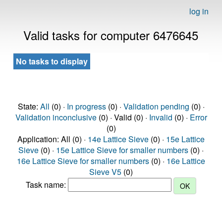
log in
Valid tasks for computer 6476645
No tasks to display
State:
All
(0) ·
In progress
(0) ·
Validation pending
(0) ·
Validation inconclusive
(0) · Valid (0) ·
Invalid
(0) ·
Error
(0)
Application: All (0) ·
14e Lattice Sieve
(0) ·
15e Lattice
Sieve
(0) ·
15e Lattice Sieve for smaller numbers
(0) ·
16e Lattice Sieve for smaller numbers
(0) ·
16e Lattice
Sieve V5
(0)
Task name: