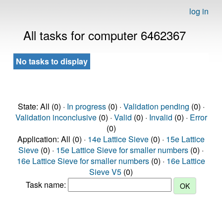
log in
All tasks for computer 6462367
No tasks to display
State: All (0) ·
In progress
(0) ·
Validation pending
(0) ·
Validation inconclusive
(0) ·
Valid
(0) ·
Invalid
(0) ·
Error
(0)
Application: All (0) ·
14e Lattice Sieve
(0) ·
15e Lattice
Sieve
(0) ·
15e Lattice Sieve for smaller numbers
(0) ·
16e Lattice Sieve for smaller numbers
(0) ·
16e Lattice
Sieve V5
(0)
Task name: