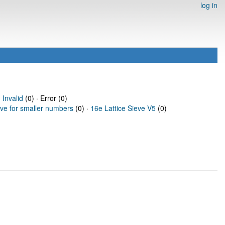
log in
·
Invalid
(0) · Error (0)
eve for smaller numbers
(0) ·
16e Lattice Sieve V5
(0)