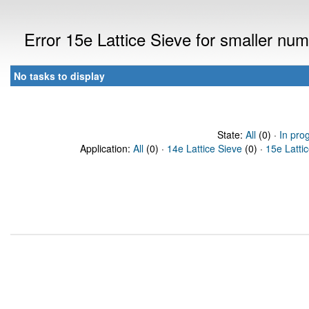
Error 15e Lattice Sieve for smaller n
No tasks to display
State:
All
(0) ·
In pro
Application:
All
(0) ·
14e Lattice Sieve
(0) ·
15e Latti