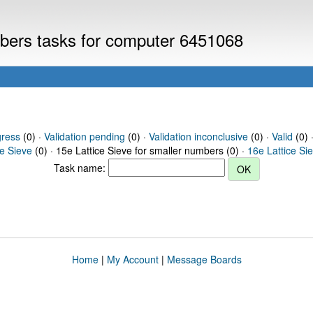
umbers tasks for computer 6451068
gress
(0) ·
Validation pending
(0) ·
Validation inconclusive
(0) ·
Valid
(0) 
ce Sieve
(0) · 15e Lattice Sieve for smaller numbers (0) ·
16e Lattice Si
Task name:
Home
|
My Account
|
Message Boards