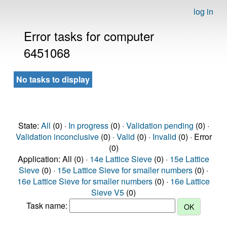
log in
Error tasks for computer
6451068
No tasks to display
State:
All
(0) ·
In progress
(0) ·
Validation pending
(0) ·
Validation inconclusive
(0) ·
Valid
(0) ·
Invalid
(0) · Error
(0)
Application: All (0) ·
14e Lattice Sieve
(0) ·
15e Lattice
Sieve
(0) ·
15e Lattice Sieve for smaller numbers
(0) ·
16e Lattice Sieve for smaller numbers
(0) ·
16e Lattice
Sieve V5
(0)
Task name: