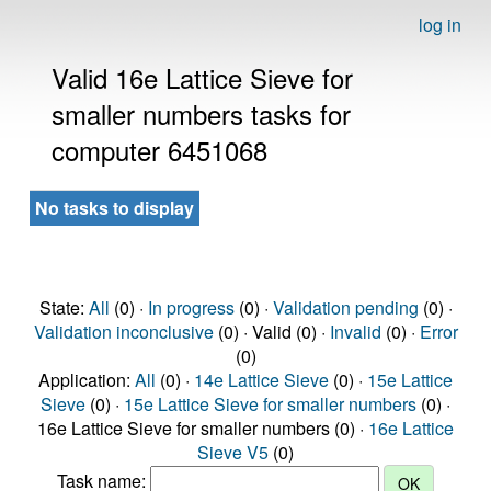
log in
Valid 16e Lattice Sieve for
smaller numbers tasks for
computer 6451068
No tasks to display
State:
All
(0) ·
In progress
(0) ·
Validation pending
(0) ·
Validation inconclusive
(0) · Valid (0) ·
Invalid
(0) ·
Error
(0)
Application:
All
(0) ·
14e Lattice Sieve
(0) ·
15e Lattice
Sieve
(0) ·
15e Lattice Sieve for smaller numbers
(0) ·
16e Lattice Sieve for smaller numbers (0) ·
16e Lattice
Sieve V5
(0)
Task name: