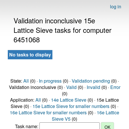
log in
Validation inconclusive 15e
Lattice Sieve tasks for computer
6451068
No tasks to display
State:
All
(0) ·
In progress
(0) ·
Validation pending
(0) ·
Validation inconclusive (0) ·
Valid
(0) ·
Invalid
(0) ·
Error
(0)
Application:
All
(0) ·
14e Lattice Sieve
(0) · 15e Lattice
Sieve (0) ·
15e Lattice Sieve for smaller numbers
(0) ·
16e Lattice Sieve for smaller numbers
(0) ·
16e Lattice
Sieve V5
(0)
Task name: