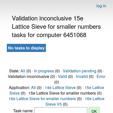
log in
Validation inconclusive 15e
Lattice Sieve for smaller numbers
tasks for computer 6451068
No tasks to display
State:
All
(0) ·
In progress
(0) ·
Validation pending
(0) ·
Validation inconclusive (0) ·
Valid
(0) ·
Invalid
(0) ·
Error
(0)
Application:
All
(0) ·
14e Lattice Sieve
(0) ·
15e Lattice
Sieve
(0) · 15e Lattice Sieve for smaller numbers (0) ·
16e Lattice Sieve for smaller numbers
(0) ·
16e Lattice
Sieve V5
(0)
Task name: