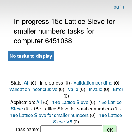
log in
In progress 15e Lattice Sieve for
smaller numbers tasks for
computer 6451068
No tasks to display
State:
All
(0) · In progress (0) ·
Validation pending
(0) ·
Validation inconclusive
(0) ·
Valid
(0) ·
Invalid
(0) ·
Error
(0)
Application:
All
(0) ·
14e Lattice Sieve
(0) ·
15e Lattice
Sieve
(0) · 15e Lattice Sieve for smaller numbers (0) ·
16e Lattice Sieve for smaller numbers
(0) ·
16e Lattice
Sieve V5
(0)
Task name: