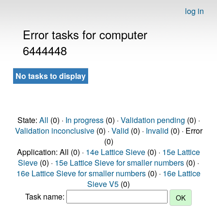
log in
Error tasks for computer
6444448
No tasks to display
State:
All
(0) ·
In progress
(0) ·
Validation pending
(0) ·
Validation inconclusive
(0) ·
Valid
(0) ·
Invalid
(0) · Error
(0)
Application: All (0) ·
14e Lattice Sieve
(0) ·
15e Lattice
Sieve
(0) ·
15e Lattice Sieve for smaller numbers
(0) ·
16e Lattice Sieve for smaller numbers
(0) ·
16e Lattice
Sieve V5
(0)
Task name: