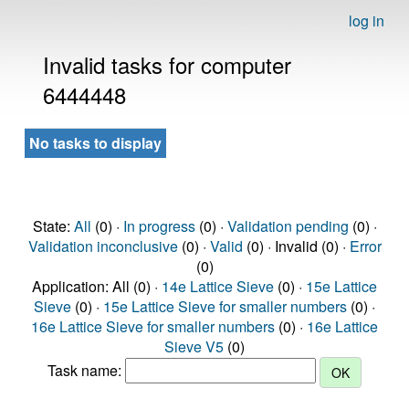
log in
Invalid tasks for computer
6444448
No tasks to display
State:
All
(0) ·
In progress
(0) ·
Validation pending
(0) ·
Validation inconclusive
(0) ·
Valid
(0) · Invalid (0) ·
Error
(0)
Application: All (0) ·
14e Lattice Sieve
(0) ·
15e Lattice
Sieve
(0) ·
15e Lattice Sieve for smaller numbers
(0) ·
16e Lattice Sieve for smaller numbers
(0) ·
16e Lattice
Sieve V5
(0)
Task name: