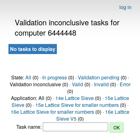
log in
Validation inconclusive tasks for
computer 6444448
No tasks to display
State:
All
(0) ·
In progress
(0) ·
Validation pending
(0) ·
Validation inconclusive (0) ·
Valid
(0) ·
Invalid
(0) ·
Error
(0)
Application: All (0) ·
14e Lattice Sieve
(0) ·
15e Lattice
Sieve
(0) ·
15e Lattice Sieve for smaller numbers
(0) ·
16e Lattice Sieve for smaller numbers
(0) ·
16e Lattice
Sieve V5
(0)
Task name: