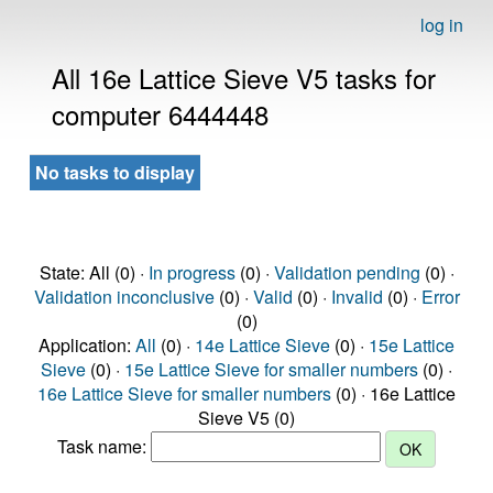
log in
All 16e Lattice Sieve V5 tasks for
computer 6444448
No tasks to display
State: All (0) ·
In progress
(0) ·
Validation pending
(0) ·
Validation inconclusive
(0) ·
Valid
(0) ·
Invalid
(0) ·
Error
(0)
Application:
All
(0) ·
14e Lattice Sieve
(0) ·
15e Lattice
Sieve
(0) ·
15e Lattice Sieve for smaller numbers
(0) ·
16e Lattice Sieve for smaller numbers
(0) · 16e Lattice
Sieve V5 (0)
Task name: