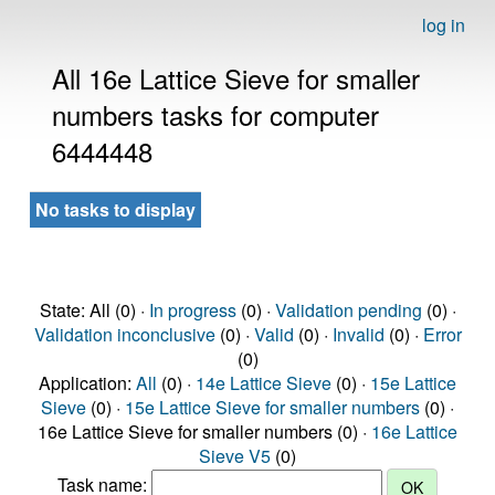
log in
All 16e Lattice Sieve for smaller
numbers tasks for computer
6444448
No tasks to display
State: All (0) ·
In progress
(0) ·
Validation pending
(0) ·
Validation inconclusive
(0) ·
Valid
(0) ·
Invalid
(0) ·
Error
(0)
Application:
All
(0) ·
14e Lattice Sieve
(0) ·
15e Lattice
Sieve
(0) ·
15e Lattice Sieve for smaller numbers
(0) ·
16e Lattice Sieve for smaller numbers (0) ·
16e Lattice
Sieve V5
(0)
Task name: