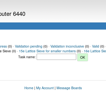
mputer 6440
gress
(0) ·
Validation pending
(0) ·
Validation inconclusive
(0) ·
Valid
(0) ·
ce Sieve (0) ·
15e Lattice Sieve for smaller numbers
(0) ·
16e Lattice Si
Task name:
Home
|
My Account
|
Message Boards