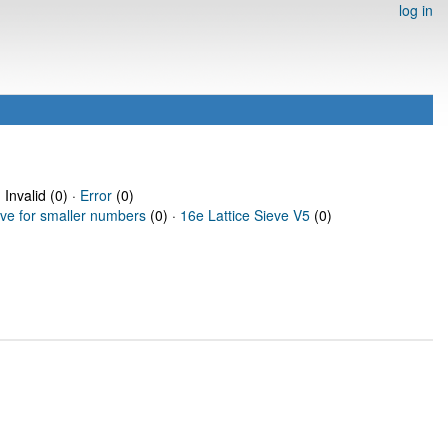
log in
 Invalid (0) ·
Error
(0)
eve for smaller numbers
(0) ·
16e Lattice Sieve V5
(0)