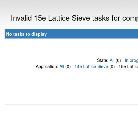
Invalid 15e Lattice Sieve tasks for co
No tasks to display
State:
All
(0) ·
In pro
Application:
All
(0) ·
14e Lattice Sieve
(0) · 15e Latti