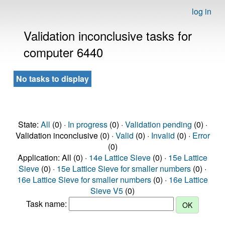
log in
Validation inconclusive tasks for
computer 6440
No tasks to display
State:
All
(0) ·
In progress
(0) ·
Validation pending
(0) ·
Validation inconclusive (0) ·
Valid
(0) ·
Invalid
(0) ·
Error
(0)
Application: All (0) ·
14e Lattice Sieve
(0) ·
15e Lattice
Sieve
(0) ·
15e Lattice Sieve for smaller numbers
(0) ·
16e Lattice Sieve for smaller numbers
(0) ·
16e Lattice
Sieve V5
(0)
Task name: