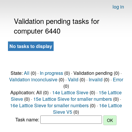
log in
Validation pending tasks for
computer 6440
No tasks to display
State:
All
(0) ·
In progress
(0) · Validation pending (0) ·
Validation inconclusive
(0) ·
Valid
(0) ·
Invalid
(0) ·
Error
(0)
Application: All (0) ·
14e Lattice Sieve
(0) ·
15e Lattice
Sieve
(0) ·
15e Lattice Sieve for smaller numbers
(0) ·
16e Lattice Sieve for smaller numbers
(0) ·
16e Lattice
Sieve V5
(0)
Task name: