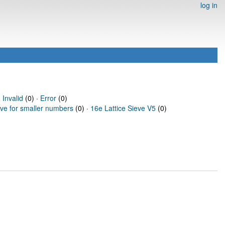
log in
·
Invalid
(0) ·
Error
(0)
eve for smaller numbers
(0) ·
16e Lattice Sieve V5
(0)