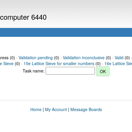
r computer 6440
gress (0) ·
Validation pending
(0) ·
Validation inconclusive
(0) ·
Valid
(0) 
ce Sieve
(0) ·
15e Lattice Sieve for smaller numbers
(0) ·
16e Lattice Si
Task name:
Home
|
My Account
|
Message Boards