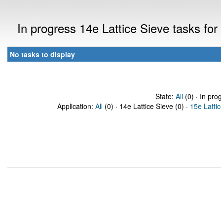
In progress 14e Lattice Sieve tasks fo
No tasks to display
State:
All
(0) · In pro
Application:
All
(0) · 14e Lattice Sieve (0) ·
15e Latti