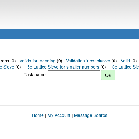
gress (0) ·
Validation pending
(0) ·
Validation inconclusive
(0) ·
Valid
(0) 
ce Sieve
(0) ·
15e Lattice Sieve for smaller numbers
(0) ·
16e Lattice Si
Task name:
Home
|
My Account
|
Message Boards