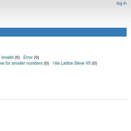
log in
·
Invalid
(0) ·
Error
(0)
eve for smaller numbers
(0) ·
16e Lattice Sieve V5
(0)