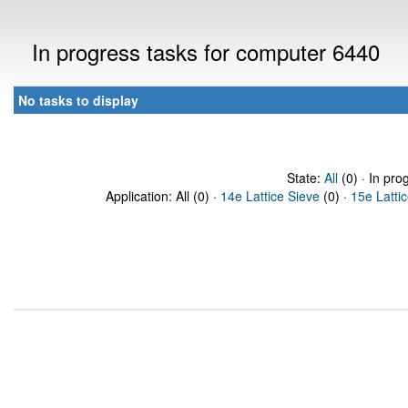
In progress tasks for computer 6440
No tasks to display
State:
All
(0) · In pro
Application: All (0) ·
14e Lattice Sieve
(0) ·
15e Latti