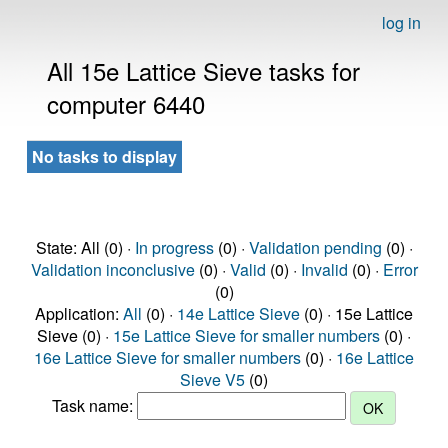
log in
All 15e Lattice Sieve tasks for
computer 6440
No tasks to display
State: All (0) ·
In progress
(0) ·
Validation pending
(0) ·
Validation inconclusive
(0) ·
Valid
(0) ·
Invalid
(0) ·
Error
(0)
Application:
All
(0) ·
14e Lattice Sieve
(0) · 15e Lattice
Sieve (0) ·
15e Lattice Sieve for smaller numbers
(0) ·
16e Lattice Sieve for smaller numbers
(0) ·
16e Lattice
Sieve V5
(0)
Task name: