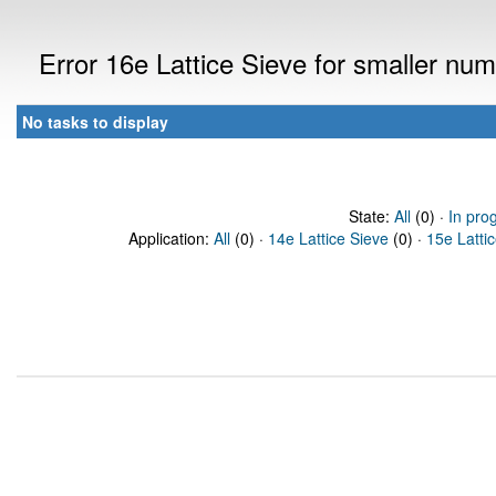
Error 16e Lattice Sieve for smaller n
No tasks to display
State:
All
(0) ·
In pro
Application:
All
(0) ·
14e Lattice Sieve
(0) ·
15e Latti