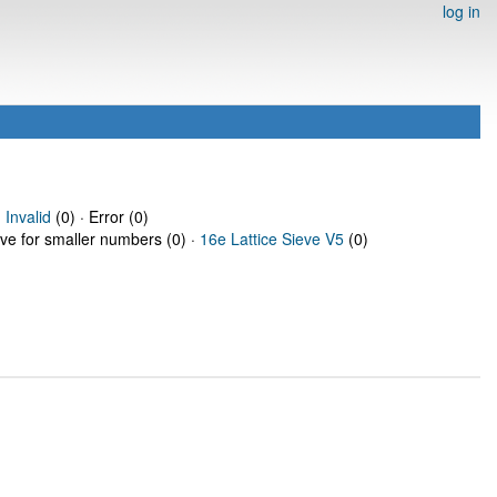
log in
·
Invalid
(0) · Error (0)
eve for smaller numbers (0) ·
16e Lattice Sieve V5
(0)