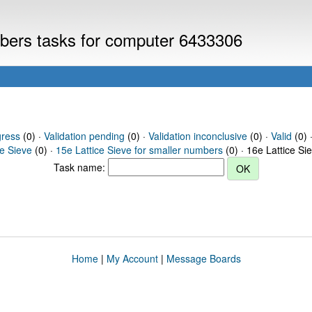
umbers tasks for computer 6433306
gress
(0) ·
Validation pending
(0) ·
Validation inconclusive
(0) ·
Valid
(0) 
ce Sieve
(0) ·
15e Lattice Sieve for smaller numbers
(0) · 16e Lattice Si
Task name:
Home
|
My Account
|
Message Boards