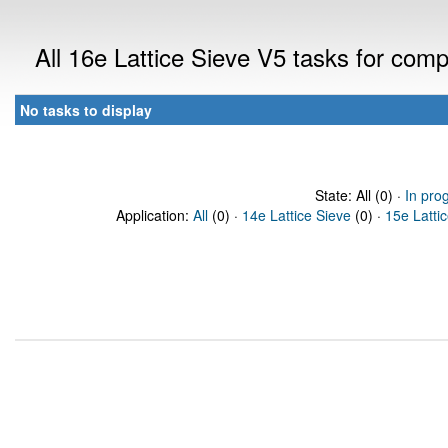
All 16e Lattice Sieve V5 tasks for com
No tasks to display
State: All (0) ·
In pro
Application:
All
(0) ·
14e Lattice Sieve
(0) ·
15e Latti