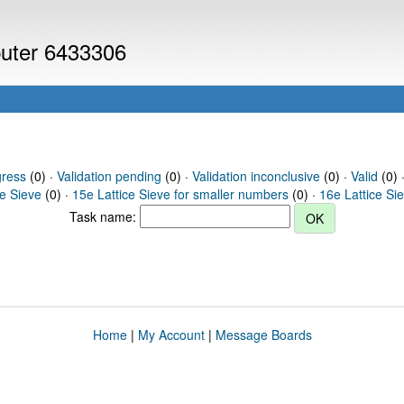
puter 6433306
gress
(0) ·
Validation pending
(0) ·
Validation inconclusive
(0) ·
Valid
(0) 
ce Sieve
(0) ·
15e Lattice Sieve for smaller numbers
(0) ·
16e Lattice Si
Task name:
Home
|
My Account
|
Message Boards