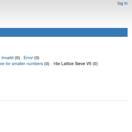
log in
·
Invalid
(0) ·
Error
(0)
eve for smaller numbers
(0) · 16e Lattice Sieve V5 (0)