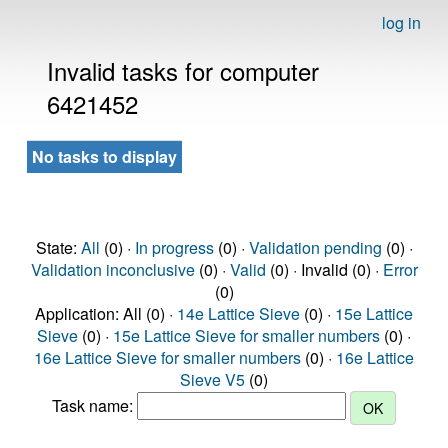
log in
Invalid tasks for computer
6421452
No tasks to display
State:
All
(0) ·
In progress
(0) ·
Validation pending
(0) ·
Validation inconclusive
(0) ·
Valid
(0) · Invalid (0) ·
Error
(0)
Application: All (0) ·
14e Lattice Sieve
(0) ·
15e Lattice
Sieve
(0) ·
15e Lattice Sieve for smaller numbers
(0) ·
16e Lattice Sieve for smaller numbers
(0) ·
16e Lattice
Sieve V5
(0)
Task name: