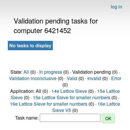
log in
Validation pending tasks for
computer 6421452
No tasks to display
State:
All
(0) ·
In progress
(0) · Validation pending (0) ·
Validation inconclusive
(0) ·
Valid
(0) ·
Invalid
(0) ·
Error
(0)
Application: All (0) ·
14e Lattice Sieve
(0) ·
15e Lattice
Sieve
(0) ·
15e Lattice Sieve for smaller numbers
(0) ·
16e Lattice Sieve for smaller numbers
(0) ·
16e Lattice
Sieve V5
(0)
Task name: