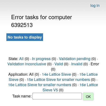
log in
Error tasks for computer
6392513
No tasks to display
State:
All
(0) ·
In progress
(0) ·
Validation pending
(0) ·
Validation inconclusive
(0) ·
Valid
(0) ·
Invalid
(0) · Error
(0)
Application: All (0) ·
14e Lattice Sieve
(0) ·
15e Lattice
Sieve
(0) ·
15e Lattice Sieve for smaller numbers
(0) ·
16e Lattice Sieve for smaller numbers
(0) ·
16e Lattice
Sieve V5
(0)
Task name: