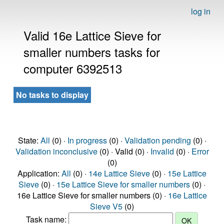
log in
Valid 16e Lattice Sieve for
smaller numbers tasks for
computer 6392513
No tasks to display
State:
All
(0) ·
In progress
(0) ·
Validation pending
(0) ·
Validation inconclusive
(0) · Valid (0) ·
Invalid
(0) ·
Error
(0)
Application:
All
(0) ·
14e Lattice Sieve
(0) ·
15e Lattice
Sieve
(0) ·
15e Lattice Sieve for smaller numbers
(0) ·
16e Lattice Sieve for smaller numbers (0) ·
16e Lattice
Sieve V5
(0)
Task name: