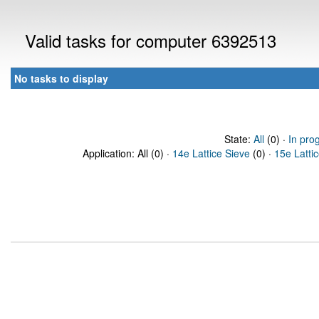
Valid tasks for computer 6392513
No tasks to display
State:
All
(0) ·
In pro
Application: All (0) ·
14e Lattice Sieve
(0) ·
15e Latti