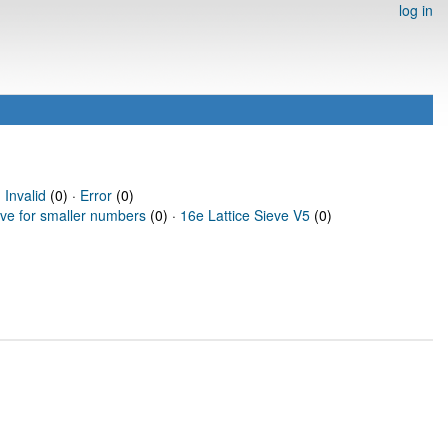
log in
·
Invalid
(0) ·
Error
(0)
eve for smaller numbers
(0) ·
16e Lattice Sieve V5
(0)