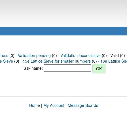
gress
(0) ·
Validation pending
(0) ·
Validation inconclusive
(0) · Valid (0) 
ce Sieve
(0) ·
15e Lattice Sieve for smaller numbers
(0) ·
16e Lattice Si
Task name:
Home
|
My Account
|
Message Boards