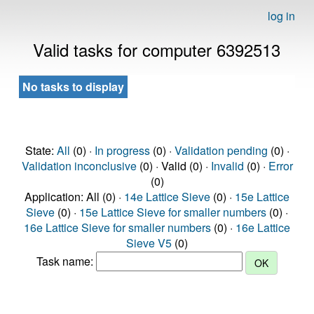
log in
Valid tasks for computer 6392513
No tasks to display
State:
All
(0) ·
In progress
(0) ·
Validation pending
(0) ·
Validation inconclusive
(0) · Valid (0) ·
Invalid
(0) ·
Error
(0)
Application: All (0) ·
14e Lattice Sieve
(0) ·
15e Lattice
Sieve
(0) ·
15e Lattice Sieve for smaller numbers
(0) ·
16e Lattice Sieve for smaller numbers
(0) ·
16e Lattice
Sieve V5
(0)
Task name: